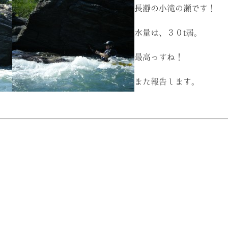
長瀞の小滝の瀬です！
水量は、３０t弱。
最高っすね！
また報告します。